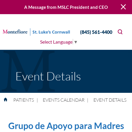
A Message from MSLC President and CEO
(845) 561-4400
Select Language
▼
Event Details
PATIENTS
|
EVENTS CALENDAR
|
EVENT DETAILS
Grupo de Apoyo para Madres